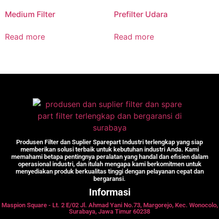
Medium Filter
Prefilter Udara
Read more
Read more
Produsen Filter dan Suplier Sparepart Industri terlengkap yang siap
memberikan solusi terbaik untuk kebutuhan industri Anda. Kami
memahami betapa pentingnya peralatan yang handal dan efisien dalam
operasional industri, dan itulah mengapa kami berkomitmen untuk
menyediakan produk berkualitas tinggi dengan pelayanan cepat dan
bergaransi.
Informasi
Maspion Square - Lt. 2 E/02 Jl. Ahmad Yani No.73, Margorejo, Kec. Wonocolo,
Surabaya, Jawa Timur 60238