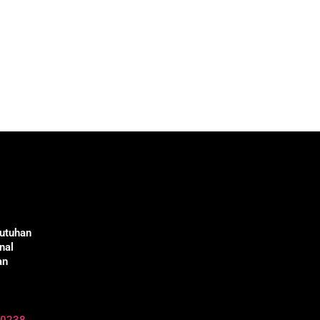
butuhan
nal
an